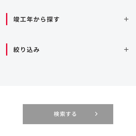
資源循環（廃棄物利活用施設）
閉じる
竣工年から探す
造成
北海道・東北
関東
閉じる
絞り込み
北海道
茨城県
青森県
栃木県
中部
近畿
岩手県
群馬県
宮城県
埼玉県
設計・施工
新潟県
京都府
富山県
大阪府
秋田県
千葉県
山形県
東京都
大規模複合開発
中国・四国
九州・沖縄
PFI
石川県
滋賀県
福井県
兵庫県
福島県
神奈川県
事業用地
検索する
リニューアル
鳥取県
福岡県
島根県
佐賀県
長野県
奈良県
山梨県
和歌山県
海外
閉じる
閉じる