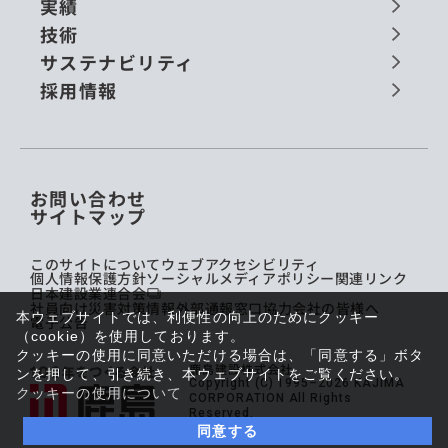
実績
技術
サステナビリティ
採用情報
お問い合わせ
サイトマップ
このサイトについて
ウェブアクセシビリティ
個人情報保護方針
ソーシャルメディアポリシー
関連リンク
日本建設業連合会
社員向け災害対策情報
外部通報窓口
協力会社の皆様へ
本ウェブサイトでは、利便性の向上のためにクッキー
電子公告
（cookie）を使用しております。
クッキーの使用に同意いただける場合は、「同意する」ボタ
鹿島建設株式会社
ンを押して、引き続き、本ウェブサイトをご覧ください。
Copyright (C) 1995–2026 KAJIMA
クッキーの使用について
CORPORATION All Rights
Reserved.
同意する