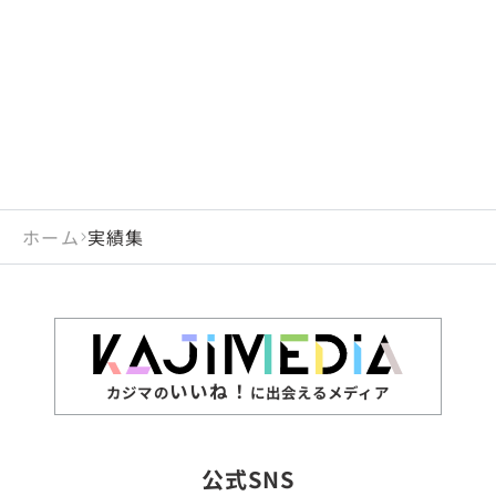
閉じる
岡山県
長崎県
広島県
熊本県
静岡県
愛知県
閉じる
米国
アラブ首長国連邦
山口県
大分県
徳島県
宮崎県
三重県
岐阜県
アルジェリア
インド
香川県
鹿児島県
愛媛県
沖縄県
閉じる
インドネシア
エジプト・アラブ共
高知県
閉じる
ホーム
実績集
エチオピア
オーストラリア
閉じる
ザンビア
シンガポール
ジンバブエ
スリランカ
いいね！
カジマの
に出会えるメディア
タイ
台湾
公式SNS