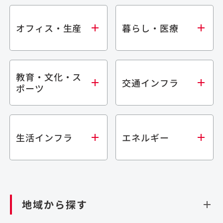
オフィス・生産
暮らし・医療
教育・文化・ス
オフィス
集合住宅
交通インフラ
ポーツ
生産・研究施設
宿泊施設
倉庫・物流施設
商業施設
医療・福祉施設
学校・教育施設
鉄道
生活インフラ
エネルギー
閉じる
文化・スポーツ施設
橋梁
閉じる
歴史的建造物
トンネル
道路
ダム
再生可能エネルギー
閉じる
空港施設
地域から探す
処理場・リサイクル施設
港湾/海洋施設
閉じる
上下水道施設