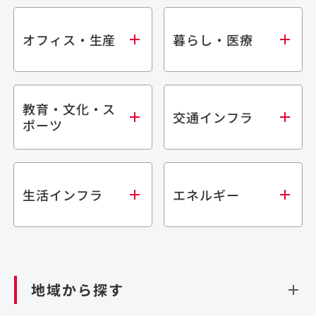
オフィス・生産
暮らし・医療
教育・文化・ス
オフィス
集合住宅
交通インフラ
ポーツ
生産・研究施設
宿泊施設
倉庫・物流施設
商業施設
医療・福祉施設
学校・教育施設
鉄道
生活インフラ
エネルギー
閉じる
文化・スポーツ施設
橋梁
閉じる
歴史的建造物
トンネル
道路
ダム
再生可能エネルギー
閉じる
空港施設
地域から探す
処理場・リサイクル施設
港湾/海洋施設
閉じる
上下水道施設