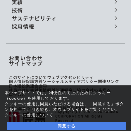
実績
技術
サステナビリティ
採用情報
お問い合わせ
サイトマップ
このサイトについて
ウェブアクセシビリティ
個人情報保護方針
ソーシャルメディアポリシー
関連リンク
日本建設業連合会
社員向け災害対策情報
外部通報窓口
協力会社の皆様へ
本ウェブサイトでは、利便性の向上のためにクッキー
電子公告
（cookie）を使用しております。
クッキーの使用に同意いただける場合は、「同意する」ボタ
鹿島建設株式会社
ンを押して、引き続き、本ウェブサイトをご覧ください。
Copyright (C) 1995–2026 KAJIMA
クッキーの使用について
CORPORATION All Rights
Reserved.
同意する