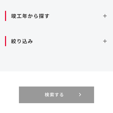
資源循環（廃棄物利活用施設）
閉じる
竣工年から探す
造成
北海道・東北
関東
閉じる
絞り込み
北海道
茨城県
青森県
栃木県
中部
近畿
岩手県
群馬県
宮城県
埼玉県
設計・施工
新潟県
京都府
富山県
大阪府
秋田県
千葉県
山形県
東京都
大規模複合開発
中国・四国
九州・沖縄
PFI
石川県
滋賀県
福井県
兵庫県
福島県
神奈川県
事業用地
検索する
リニューアル
鳥取県
福岡県
島根県
佐賀県
長野県
奈良県
山梨県
和歌山県
海外
閉じる
閉じる