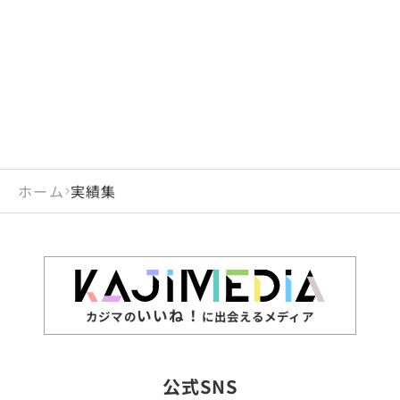
閉じる
岡山県
長崎県
広島県
熊本県
静岡県
愛知県
閉じる
米国
アラブ首長国連邦
山口県
大分県
徳島県
宮崎県
三重県
岐阜県
アルジェリア
インド
香川県
鹿児島県
愛媛県
沖縄県
閉じる
インドネシア
エジプト・アラブ共
高知県
閉じる
ホーム
実績集
エチオピア
オーストラリア
閉じる
ザンビア
シンガポール
ジンバブエ
スリランカ
いいね！
カジマの
に出会えるメディア
タイ
台湾
公式SNS