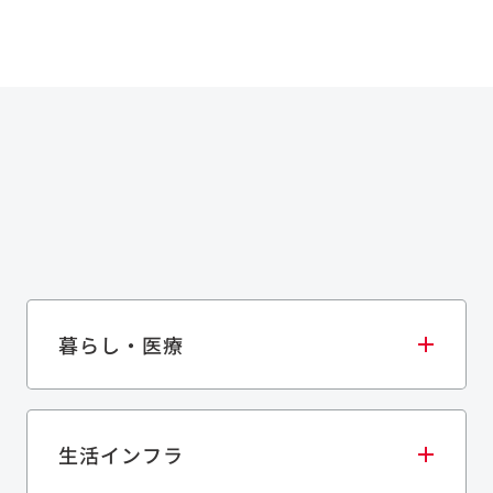
暮らし・医療
生活インフラ
庫・物流施設
医療・福祉施設
歴史的建造物