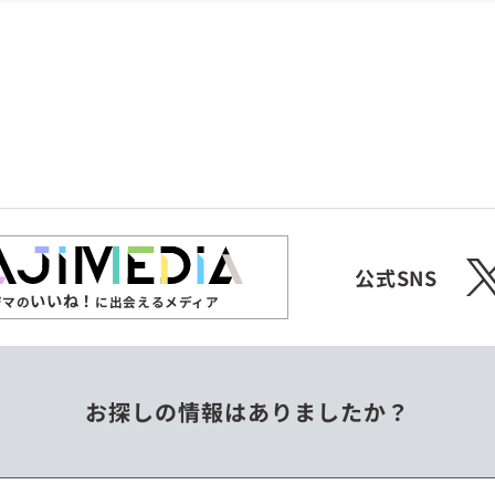
共和国
愛媛県
沖縄県
エチオピア
オーストラリア
ジンバブエ
スリランカ
X
チェコ
中国
公式SNS
いいね！
ジマの
に出会えるメディア
フィリピン
ベトナム
お探しの情報はありましたか？
ミャンマー
メキシコ