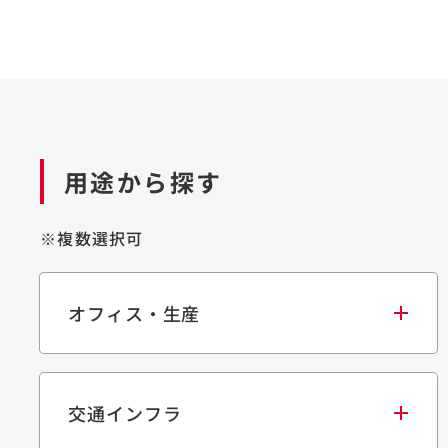
用途から探す
※複数選択可
オフィス・生産
交通インフラ
オフィス
集合住宅
学校・教育施設
生産・研究施設
宿泊施設
文化・スポーツ施設
商業施設
倉