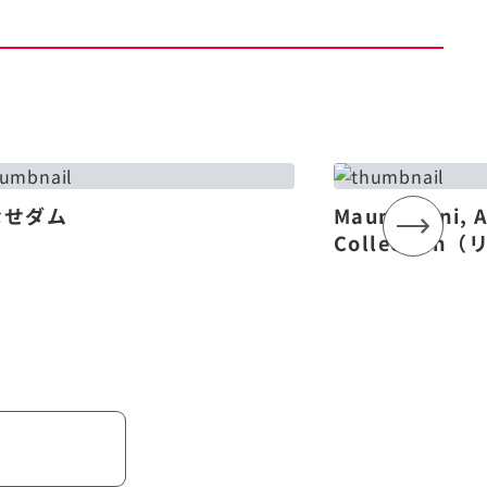
なせダム
Mauna Lani, 
Collectio