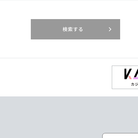
閉じる
閉じる
閉じる
三重県
岐阜県
山口県
大分県
インドネシア
徳島県
宮崎県
エジプト・アラブ
香川県
鹿児島県
リニューアル
検索する
閉じる
閉じる
閉じる
高知県
ザンビア
シンガポール
閉じる
タイ
台湾
カ
ニュージーランド
パラオ
ポーランド
マレーシア