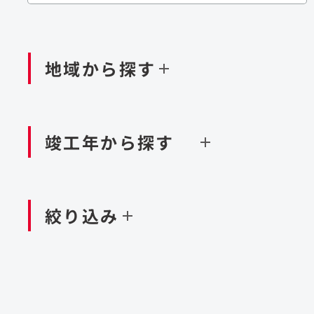
閉じる
閉じる
閉じる
鉄道
ダム
再生可能エネルギー
処理場・リサイクル施設
橋梁
トン
地域から探す
閉じる
空港施設
造成
港湾/海洋施設
竣工年から探す
北海道・東北
関東
閉じる
閉じる
絞り込み
中国・四国
九州・沖縄
北海道
茨城県
新潟県
京都府
青森県
栃木県
富山県
大阪府
岩手県
群馬県
石川県
滋賀県
秋田県
千葉県
長野県
奈良県
山形県
東京都
山梨県
和歌山県
福島県
神奈川県
静岡県
鳥取県
福岡県
米国
島根県
佐賀県
アラブ首長国連邦
岡山県
長崎県
設計・施工
大規模複合開発