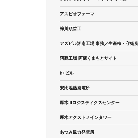
アスビオファーマ
梓川頭首工
阿蘇工場 阿蘇くまもとサイト
h+ビル
安比地熱発電所
厚木IIIロジスティクスセンター
厚木アクストメインタワー
あつみ風力発電所