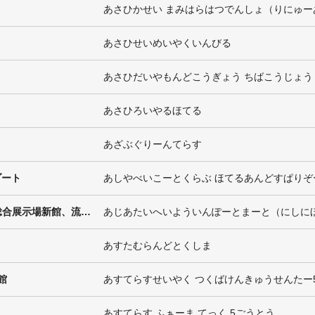
あさひかせい まみはらはつでんしょ（りにゅー
あさひせいめいやくいんびる
あさひだいやもんどこうぎょう ちばこうじょう
あさひろいやるほてる
あざぶぐりーんてらす
ゾート
あしやべいこーとくらぶ ほてるあんどすぱりぞ
アジア太平洋インポートマート(西日本総合展示場新館、流通センター)
あすたむらんどとくしま
館
あすてらすせいやく つくばけんきゅうせんたー
あすてらす ふぁーま てっく 5ごうとう