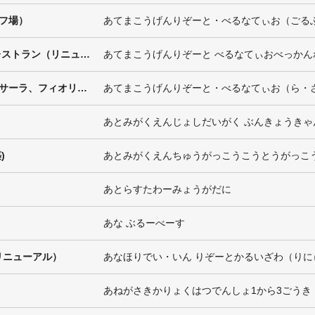
フ場）
あてまこうげんりぞーと・べるなてぃお（ごる
あてま高原リゾート ベルナティオ別館レストラン（リニューアル）
あてまこうげんりぞーと べるなてぃおべっか
当間高原リゾート・ベルナティオ（ラ・サーラ、フィオリア）
あてまこうげんりぞーと・べるなてぃお（ら・
あとみがくえんじょしだいがく ぶんきょうきゃ
)
あとみがくえんちゅうがっこうこうとうがっこ
あとらすたわーみょうがだに
あな ぶるーべーす
リニューアル）
あなほりでい・いん りぞーとかるいざわ（りに
あねがさきかりょくはつでんしょ1から3ごうき