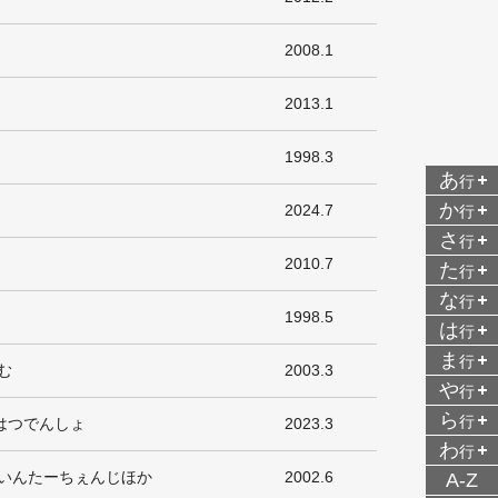
2008.1
2013.1
1998.3
あ
行
か
2024.7
行
さ
行
2010.7
た
行
な
行
1998.5
は
行
ま
行
む
2003.3
や
行
ら
行
はつでんしょ
2023.3
わ
行
いんたーちぇんじほか
2002.6
A-Z