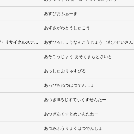
あすびおふぁーま
あずさがわとうしゅこう
アズビル湘南工場 事務／生産棟・守衛所・リサイクルステーション・危険物倉庫・ボンベ庫
あそこうじょう あそくまもとさいと
あっしゅぷりゅすびる
あっぴちねつはつでんしょ
あつぎIIIろじすてぃくすせんたー
あつぎあくすとめいんたわー
あつみふうりょくはつでんしょ