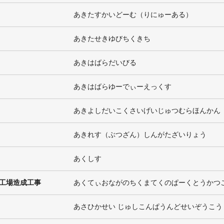
あきたすかいどーむ（りにゅーある）
あきたせきゆびちくきち
あきはばらだいびる
あきはばらゆーでぃーえっくす
あきよしだいこくさいげいじゅつむらほんかん
あきれす（ぶつざん）しんがたざいりょう
あくしす
工場造成工事
あくてぃおながのちくまてくのぱーくとうかつ
あさひかせい じゅしこんぱうんどせいぞうこう