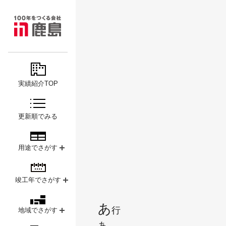
MAJOR
鹿島
PROJECTS
実績紹介TOP
更新順でみる
用途でさがす
竣工年でさがす
あ
行
地域でさがす
あ