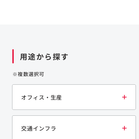
用途から探す
※複数選択可
オフィス・生産
交通インフラ
オフィス
集合住宅
学校・教育施設
生産・研究施設
宿泊施設
文化・スポーツ施設
商業施設
倉