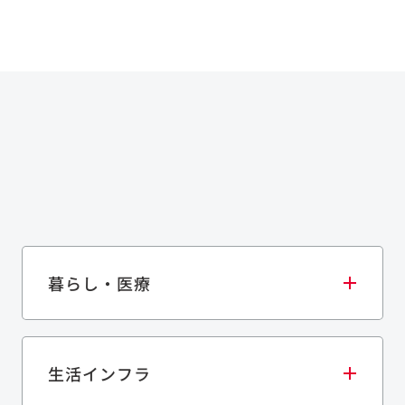
暮らし・医療
生活インフラ
庫・物流施設
医療・福祉施設
歴史的建造物