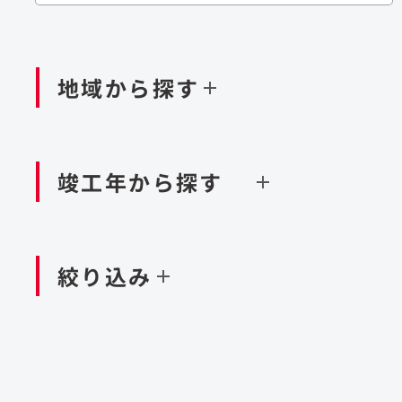
閉じる
閉じる
閉じる
鉄道
ダム
再生可能エネルギー
処理場・リサイクル施設
橋梁
トン
地域から探す
閉じる
空港施設
造成
港湾/海洋施設
竣工年から探す
北海道・東北
関東
閉じる
閉じる
絞り込み
中国・四国
九州・沖縄
北海道
茨城県
新潟県
京都府
青森県
栃木県
富山県
大阪府
岩手県
群馬県
石川県
滋賀県
秋田県
千葉県
長野県
奈良県
山形県
東京都
山梨県
和歌山県
福島県
神奈川県
静岡県
鳥取県
福岡県
米国
島根県
佐賀県
アラブ首長国連邦
岡山県
長崎県
設計・施工
大規模複合開発