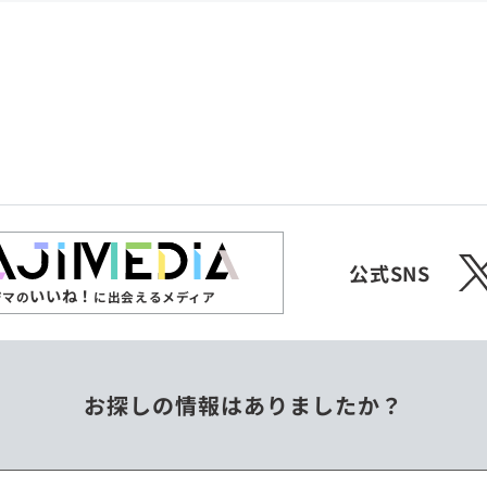
共和国
愛媛県
沖縄県
エチオピア
オーストラリア
ジンバブエ
スリランカ
X
チェコ
中国
公式SNS
いいね！
ジマの
に出会えるメディア
フィリピン
ベトナム
お探しの情報はありましたか？
ミャンマー
メキシコ