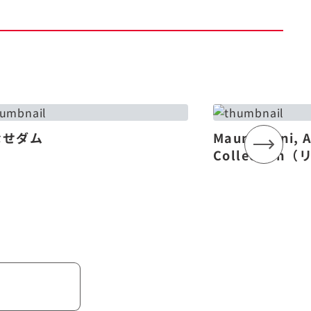
なせダム
Mauna Lani, 
Collectio