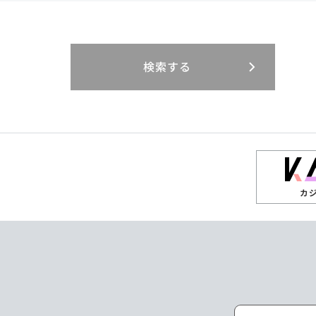
閉じる
閉じる
閉じる
三重県
岐阜県
山口県
大分県
インドネシア
徳島県
宮崎県
エジプト・アラブ
香川県
鹿児島県
リニューアル
検索する
閉じる
閉じる
閉じる
高知県
ザンビア
シンガポール
閉じる
タイ
台湾
カ
ニュージーランド
パラオ
ポーランド
マレーシア