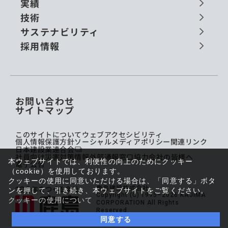
実績
技術
サステナビリティ
採用情報
お問い合わせ
サイトマップ
このサイトについて
ウェブアクセシビリティ
個人情報保護方針
ソーシャルメディアポリシー
関連リンク
日本建設業連合会
社員向け災害対策情報
外部通報窓口
協力会社の皆様へ
本ウェブサイトでは、利便性の向上のためにクッキー
電子公告
（cookie）を使用しております。
クッキーの使用に同意いただける場合は、「同意する」ボタ
鹿島建設株式会社
ンを押して、引き続き、本ウェブサイトをご覧ください。
Copyright (C) 1995–2026 KAJIMA
クッキーの使用について
CORPORATION All Rights
Reserved.
同意する