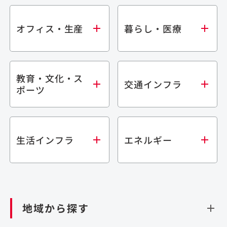
オフィス・生産
暮らし・医療
教育・文化・ス
オフィス
集合住宅
交通インフラ
ポーツ
生産・研究施設
宿泊施設
倉庫・物流施設
商業施設
医療・福祉施設
学校・教育施設
鉄道
生活インフラ
エネルギー
閉じる
文化・スポーツ施設
橋梁
閉じる
歴史的建造物
トンネル
道路
ダム
再生可能エネルギー
閉じる
空港施設
地域から探す
処理場・リサイクル施設
港湾/海洋施設
閉じる
上下水道施設