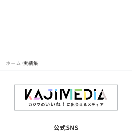
閉じる
岡山県
長崎県
広島県
熊本県
静岡県
愛知県
閉じる
米国
アラブ首長国連邦
山口県
大分県
徳島県
宮崎県
三重県
岐阜県
アルジェリア
インド
香川県
鹿児島県
愛媛県
沖縄県
閉じる
インドネシア
エジプト・アラブ共
高知県
閉じる
ホーム
実績集
エチオピア
オーストラリア
閉じる
ザンビア
シンガポール
ジンバブエ
スリランカ
いいね！
カジマの
に出会えるメディア
タイ
台湾
公式SNS