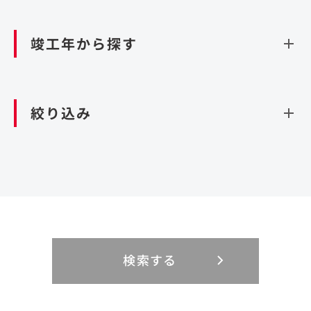
資源循環（廃棄物利活用施設）
閉じる
竣工年から探す
造成
北海道・東北
関東
閉じる
絞り込み
北海道
茨城県
青森県
栃木県
中部
近畿
岩手県
群馬県
宮城県
埼玉県
設計・施工
新潟県
京都府
富山県
大阪府
秋田県
千葉県
山形県
東京都
大規模複合開発
中国・四国
九州・沖縄
PFI
石川県
滋賀県
福井県
兵庫県
福島県
神奈川県
事業用地
検索する
リニューアル
鳥取県
福岡県
島根県
佐賀県
長野県
奈良県
山梨県
和歌山県
海外
閉じる
閉じる