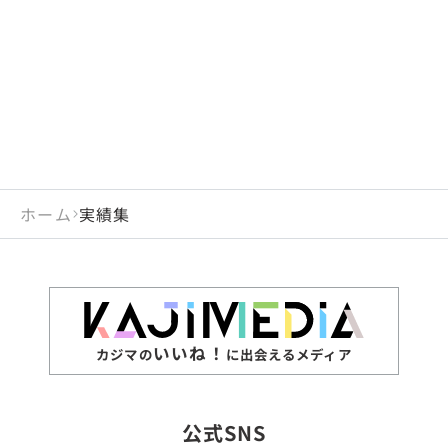
閉じる
岡山県
長崎県
広島県
熊本県
静岡県
愛知県
閉じる
米国
アラブ首長国連邦
山口県
大分県
徳島県
宮崎県
三重県
岐阜県
アルジェリア
インド
香川県
鹿児島県
愛媛県
沖縄県
閉じる
インドネシア
エジプト・アラブ共
高知県
閉じる
ホーム
実績集
エチオピア
オーストラリア
閉じる
ザンビア
シンガポール
ジンバブエ
スリランカ
いいね！
カジマの
に出会えるメディア
タイ
台湾
公式SNS