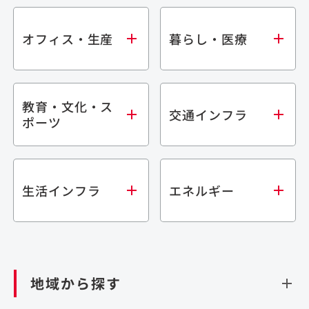
オフィス・生産
暮らし・医療
教育・文化・ス
オフィス
集合住宅
交通インフラ
ポーツ
生産・研究施設
宿泊施設
倉庫・物流施設
商業施設
医療・福祉施設
学校・教育施設
鉄道
生活インフラ
エネルギー
閉じる
文化・スポーツ施設
橋梁
閉じる
歴史的建造物
トンネル
道路
ダム
再生可能エネルギー
閉じる
空港施設
地域から探す
処理場・リサイクル施設
港湾/海洋施設
閉じる
上下水道施設