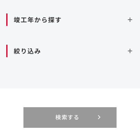
資源循環（廃棄物利活用施設）
閉じる
竣工年から探す
造成
北海道・東北
関東
閉じる
絞り込み
北海道
茨城県
青森県
栃木県
中部
近畿
岩手県
群馬県
宮城県
埼玉県
設計・施工
新潟県
京都府
富山県
大阪府
秋田県
千葉県
山形県
東京都
大規模複合開発
中国・四国
九州・沖縄
PFI
石川県
滋賀県
福井県
兵庫県
福島県
神奈川県
事業用地
検索する
リニューアル
鳥取県
福岡県
島根県
佐賀県
長野県
奈良県
山梨県
和歌山県
海外
閉じる
閉じる