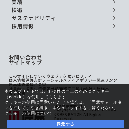
実績
技術
サステナビリティ
採用情報
お問い合わせ
サイトマップ
このサイトについて
ウェブアクセシビリティ
個人情報保護方針
ソーシャルメディアポリシー
関連リンク
日本建設業連合会
社員向け災害対策情報
外部通報窓口
協力会社の皆様へ
本ウェブサイトでは、利便性の向上のためにクッキー
電子公告
（cookie）を使用しております。
クッキーの使用に同意いただける場合は、「同意する」ボタ
鹿島建設株式会社
ンを押して、引き続き、本ウェブサイトをご覧ください。
Copyright (C) 1995–2026 KAJIMA
クッキーの使用について
CORPORATION All Rights
Reserved.
同意する