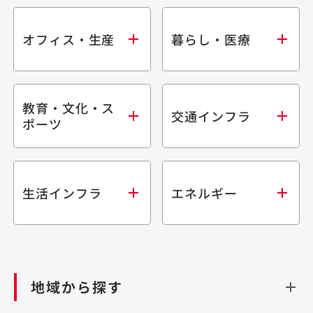
オフィス・生産
暮らし・医療
教育・文化・ス
オフィス
集合住宅
交通インフラ
ポーツ
生産・研究施設
宿泊施設
倉庫・物流施設
商業施設
医療・福祉施設
学校・教育施設
鉄道
生活インフラ
エネルギー
閉じる
文化・スポーツ施設
橋梁
閉じる
歴史的建造物
トンネル
道路
ダム
再生可能エネルギー
閉じる
空港施設
地域から探す
処理場・リサイクル施設
港湾/海洋施設
閉じる
上下水道施設