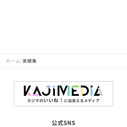
閉じる
岡山県
長崎県
広島県
熊本県
静岡県
愛知県
閉じる
米国
アラブ首長国連邦
山口県
大分県
徳島県
宮崎県
三重県
岐阜県
アルジェリア
インド
香川県
鹿児島県
愛媛県
沖縄県
閉じる
インドネシア
エジプト・アラブ共
高知県
閉じる
ホーム
実績集
エチオピア
オーストラリア
閉じる
ザンビア
シンガポール
ジンバブエ
スリランカ
いいね！
カジマの
に出会えるメディア
タイ
台湾
公式SNS