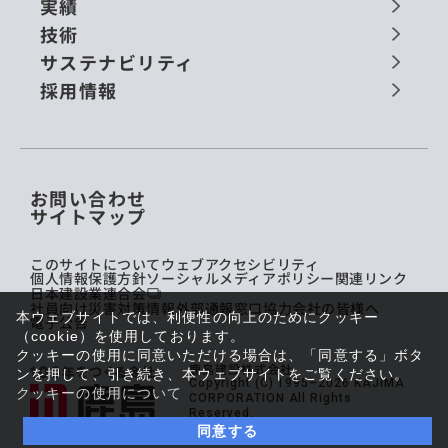
実績
技術
サステナビリティ
採用情報
お問い合わせ
サイトマップ
このサイトについて
ウェブアクセシビリティ
個人情報保護方針
ソーシャルメディアポリシー
関連リンク
日本建設業連合会
社員向け災害対策情報
外部通報窓口
協力会社の皆様へ
本ウェブサイトでは、利便性の向上のためにクッキー
電子公告
（cookie）を使用しております。
クッキーの使用に同意いただける場合は、「同意する」ボタ
鹿島建設株式会社
ンを押して、引き続き、本ウェブサイトをご覧ください。
Copyright (C) 1995–2026 KAJIMA
クッキーの使用について
CORPORATION All Rights
Reserved.
同意する