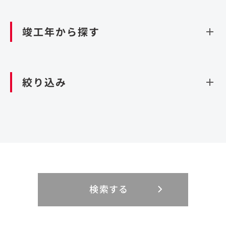
資源循環（廃棄物利活用施設）
閉じる
竣工年から探す
造成
北海道・東北
関東
閉じる
絞り込み
北海道
茨城県
青森県
栃木県
中部
近畿
岩手県
群馬県
宮城県
埼玉県
設計・施工
新潟県
京都府
富山県
大阪府
秋田県
千葉県
山形県
東京都
大規模複合開発
中国・四国
九州・沖縄
PFI
石川県
滋賀県
福井県
兵庫県
福島県
神奈川県
事業用地
検索する
リニューアル
鳥取県
福岡県
島根県
佐賀県
長野県
奈良県
山梨県
和歌山県
海外
閉じる
閉じる