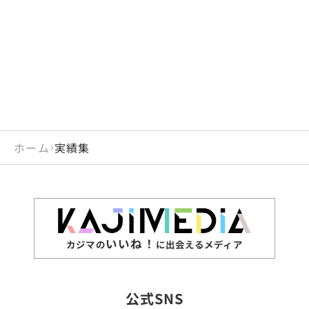
閉じる
岡山県
長崎県
広島県
熊本県
静岡県
愛知県
閉じる
米国
アラブ首長国連邦
山口県
大分県
徳島県
宮崎県
三重県
岐阜県
アルジェリア
インド
香川県
鹿児島県
愛媛県
沖縄県
閉じる
インドネシア
エジプト・アラブ共
高知県
閉じる
ホーム
実績集
エチオピア
オーストラリア
閉じる
ザンビア
シンガポール
ジンバブエ
スリランカ
いいね！
カジマの
に出会えるメディア
タイ
台湾
公式SNS