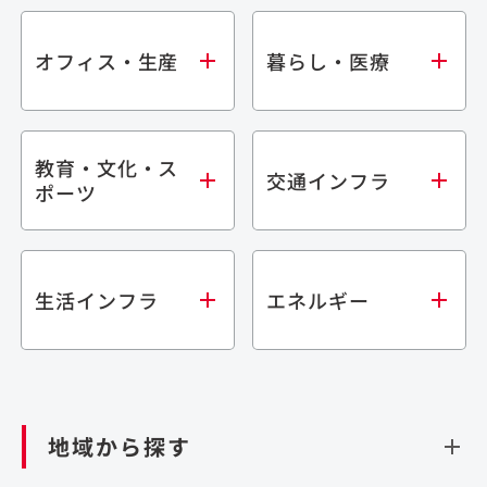
オフィス・生産
暮らし・医療
教育・文化・ス
オフィス
集合住宅
交通インフラ
ポーツ
生産・研究施設
宿泊施設
倉庫・物流施設
商業施設
医療・福祉施設
学校・教育施設
鉄道
生活インフラ
エネルギー
閉じる
文化・スポーツ施設
橋梁
閉じる
歴史的建造物
トンネル
道路
ダム
再生可能エネルギー
閉じる
空港施設
地域から探す
処理場・リサイクル施設
港湾/海洋施設
閉じる
上下水道施設