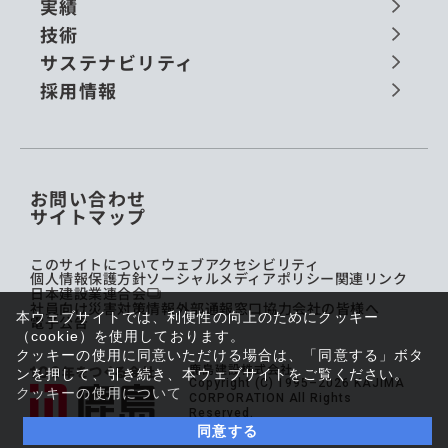
実績
技術
サステナビリティ
採用情報
お問い合わせ
サイトマップ
このサイトについて
ウェブアクセシビリティ
個人情報保護方針
ソーシャルメディアポリシー
関連リンク
日本建設業連合会
社員向け災害対策情報
外部通報窓口
協力会社の皆様へ
本ウェブサイトでは、利便性の向上のためにクッキー
電子公告
（cookie）を使用しております。
クッキーの使用に同意いただける場合は、「同意する」ボタ
鹿島建設株式会社
ンを押して、引き続き、本ウェブサイトをご覧ください。
Copyright (C) 1995–2026 KAJIMA
クッキーの使用について
CORPORATION All Rights
Reserved.
同意する