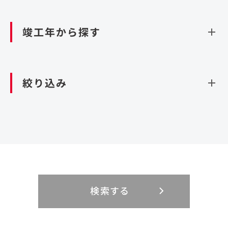
資源循環（廃棄物利活用施設）
閉じる
竣工年から探す
造成
北海道・東北
関東
閉じる
絞り込み
北海道
茨城県
青森県
栃木県
中部
近畿
岩手県
群馬県
宮城県
埼玉県
設計・施工
新潟県
京都府
富山県
大阪府
秋田県
千葉県
山形県
東京都
大規模複合開発
中国・四国
九州・沖縄
PFI
石川県
滋賀県
福井県
兵庫県
福島県
神奈川県
事業用地
検索する
リニューアル
鳥取県
福岡県
島根県
佐賀県
長野県
奈良県
山梨県
和歌山県
海外
閉じる
閉じる