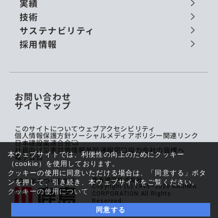
実績
技術
サステナビリティ
採用情報
お問い合わせ
サイトマップ
このサイトについて
ウェブアクセシビリティ
個人情報保護方針
ソーシャルメディアポリシー
関連リンク
日本建設業連合会
社員向け災害対策情報
外部通報窓口
協力会社の皆様へ
本ウェブサイトでは、利便性の向上のためにクッキー
電子公告
（cookie）を使用しております。
クッキーの使用に同意いただける場合は、「同意する」ボタ
鹿島建設株式会社
ンを押して、引き続き、本ウェブサイトをご覧ください。
Copyright (C) 1995–2026 KAJIMA
クッキーの使用について
CORPORATION All Rights
Reserved.
同意する