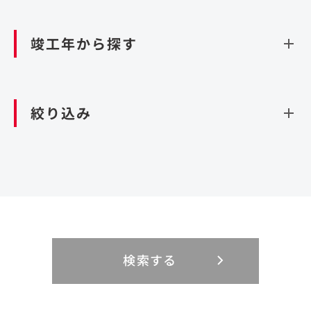
資源循環（廃棄物利活用施設）
閉じる
竣工年から探す
造成
北海道・東北
関東
閉じる
絞り込み
北海道
茨城県
青森県
栃木県
中部
近畿
岩手県
群馬県
宮城県
埼玉県
設計・施工
新潟県
京都府
富山県
大阪府
秋田県
千葉県
山形県
東京都
大規模複合開発
中国・四国
九州・沖縄
PFI
石川県
滋賀県
福井県
兵庫県
福島県
神奈川県
事業用地
検索する
リニューアル
鳥取県
福岡県
島根県
佐賀県
長野県
奈良県
山梨県
和歌山県
海外
閉じる
閉じる