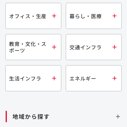
オフィス・生産
暮らし・医療
教育・文化・ス
オフィス
集合住宅
交通インフラ
ポーツ
生産・研究施設
宿泊施設
倉庫・物流施設
商業施設
医療・福祉施設
学校・教育施設
鉄道
生活インフラ
エネルギー
閉じる
文化・スポーツ施設
橋梁
閉じる
歴史的建造物
トンネル
道路
ダム
再生可能エネルギー
閉じる
空港施設
地域から探す
処理場・リサイクル施設
港湾/海洋施設
閉じる
上下水道施設