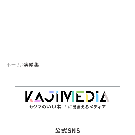
閉じる
岡山県
長崎県
広島県
熊本県
静岡県
愛知県
閉じる
米国
アラブ首長国連邦
山口県
大分県
徳島県
宮崎県
三重県
岐阜県
アルジェリア
インド
香川県
鹿児島県
愛媛県
沖縄県
閉じる
インドネシア
エジプト・アラブ共
高知県
閉じる
ホーム
実績集
エチオピア
オーストラリア
閉じる
ザンビア
シンガポール
ジンバブエ
スリランカ
いいね！
カジマの
に出会えるメディア
タイ
台湾
公式SNS