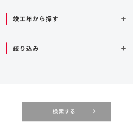
資源循環（廃棄物利活用施設）
閉じる
竣工年から探す
造成
北海道・東北
関東
閉じる
絞り込み
北海道
茨城県
青森県
栃木県
中部
近畿
岩手県
群馬県
宮城県
埼玉県
設計・施工
新潟県
京都府
富山県
大阪府
秋田県
千葉県
山形県
東京都
大規模複合開発
中国・四国
九州・沖縄
PFI
石川県
滋賀県
福井県
兵庫県
福島県
神奈川県
事業用地
検索する
リニューアル
鳥取県
福岡県
島根県
佐賀県
長野県
奈良県
山梨県
和歌山県
海外
閉じる
閉じる