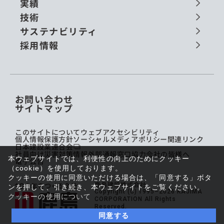
実績
技術
サステナビリティ
採用情報
お問い合わせ
サイトマップ
このサイトについて
ウェブアクセシビリティ
個人情報保護方針
ソーシャルメディアポリシー
関連リンク
日本建設業連合会
社員向け災害対策情報
外部通報窓口
協力会社の皆様へ
本ウェブサイトでは、利便性の向上のためにクッキー
電子公告
（cookie）を使用しております。
クッキーの使用に同意いただける場合は、「同意する」ボタ
鹿島建設株式会社
ンを押して、引き続き、本ウェブサイトをご覧ください。
Copyright (C) 1995–2026 KAJIMA
クッキーの使用について
CORPORATION All Rights
Reserved.
同意する