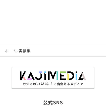
閉じる
岡山県
長崎県
広島県
熊本県
静岡県
愛知県
閉じる
米国
アラブ首長国連邦
山口県
大分県
徳島県
宮崎県
三重県
岐阜県
アルジェリア
インド
香川県
鹿児島県
愛媛県
沖縄県
閉じる
インドネシア
エジプト・アラブ共
高知県
閉じる
ホーム
実績集
エチオピア
オーストラリア
閉じる
ザンビア
シンガポール
ジンバブエ
スリランカ
いいね！
カジマの
に出会えるメディア
タイ
台湾
公式SNS