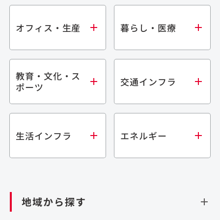
オフィス・生産
暮らし・医療
教育・文化・ス
オフィス
集合住宅
交通インフラ
ポーツ
生産・研究施設
宿泊施設
倉庫・物流施設
商業施設
医療・福祉施設
学校・教育施設
鉄道
生活インフラ
エネルギー
閉じる
文化・スポーツ施設
橋梁
閉じる
歴史的建造物
トンネル
道路
ダム
再生可能エネルギー
閉じる
空港施設
地域から探す
処理場・リサイクル施設
港湾/海洋施設
閉じる
上下水道施設