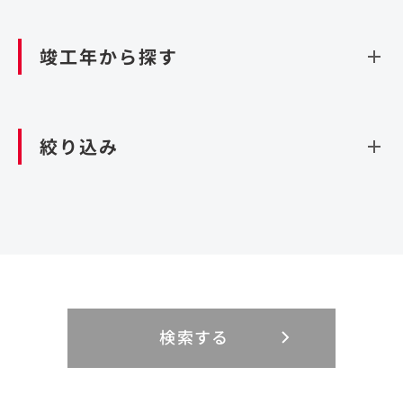
資源循環（廃棄物利活用施設）
閉じる
竣工年から探す
造成
北海道・東北
関東
閉じる
絞り込み
北海道
茨城県
青森県
栃木県
中部
近畿
岩手県
群馬県
宮城県
埼玉県
設計・施工
新潟県
京都府
富山県
大阪府
秋田県
千葉県
山形県
東京都
大規模複合開発
中国・四国
九州・沖縄
PFI
石川県
滋賀県
福井県
兵庫県
福島県
神奈川県
事業用地
検索する
リニューアル
鳥取県
福岡県
島根県
佐賀県
長野県
奈良県
山梨県
和歌山県
海外
閉じる
閉じる