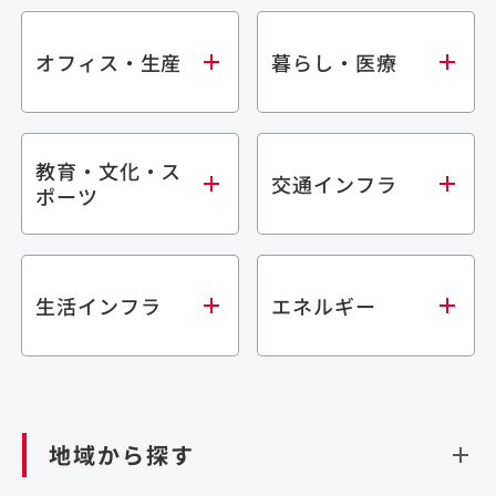
オフィス・生産
暮らし・医療
教育・文化・ス
オフィス
集合住宅
交通インフラ
ポーツ
生産・研究施設
宿泊施設
倉庫・物流施設
商業施設
医療・福祉施設
学校・教育施設
鉄道
生活インフラ
エネルギー
閉じる
文化・スポーツ施設
橋梁
閉じる
歴史的建造物
トンネル
道路
ダム
再生可能エネルギー
閉じる
空港施設
地域から探す
処理場・リサイクル施設
港湾/海洋施設
閉じる
上下水道施設