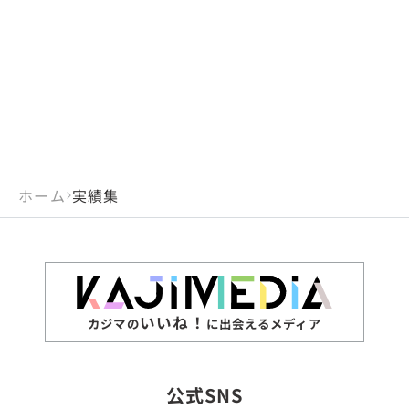
閉じる
岡山県
長崎県
広島県
熊本県
静岡県
愛知県
閉じる
米国
アラブ首長国連邦
山口県
大分県
徳島県
宮崎県
三重県
岐阜県
アルジェリア
インド
香川県
鹿児島県
愛媛県
沖縄県
閉じる
インドネシア
エジプト・アラブ共
高知県
閉じる
ホーム
実績集
エチオピア
オーストラリア
閉じる
ザンビア
シンガポール
ジンバブエ
スリランカ
いいね！
カジマの
に出会えるメディア
タイ
台湾
公式SNS