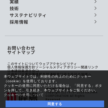
実績
技術
サステナビリティ
採用情報
お問い合わせ
サイトマップ
このサイトについて
ウェブアクセシビリティ
個人情報保護方針
ソーシャルメディアポリシー
関連リンク
日本建設業連合会
社員向け災害対策情報
外部通報窓口
協力会社の皆様へ
本ウェブサイトでは、利便性の向上のためにクッキー
電子公告
（cookie）を使用しております。
クッキーの使用に同意いただける場合は、「同意する」ボタ
鹿島建設株式会社
ンを押して、引き続き、本ウェブサイトをご覧ください。
Copyright (C) 1995–2026 KAJIMA
クッキーの使用について
CORPORATION All Rights
Reserved.
同意する