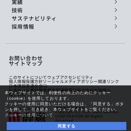
実績
技術
サステナビリティ
採用情報
お問い合わせ
サイトマップ
このサイトについて
ウェブアクセシビリティ
個人情報保護方針
ソーシャルメディアポリシー
関連リンク
日本建設業連合会
社員向け災害対策情報
外部通報窓口
協力会社の皆様へ
本ウェブサイトでは、利便性の向上のためにクッキー
電子公告
（cookie）を使用しております。
クッキーの使用に同意いただける場合は、「同意する」ボタ
鹿島建設株式会社
ンを押して、引き続き、本ウェブサイトをご覧ください。
Copyright (C) 1995–2026 KAJIMA
クッキーの使用について
CORPORATION All Rights
Reserved.
同意する