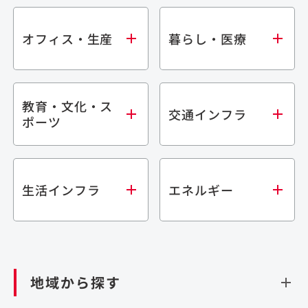
オフィス・生産
暮らし・医療
教育・文化・ス
オフィス
集合住宅
交通インフラ
ポーツ
生産・研究施設
宿泊施設
倉庫・物流施設
商業施設
医療・福祉施設
学校・教育施設
鉄道
生活インフラ
エネルギー
閉じる
文化・スポーツ施設
橋梁
閉じる
歴史的建造物
トンネル
道路
ダム
再生可能エネルギー
閉じる
空港施設
地域から探す
処理場・リサイクル施設
港湾/海洋施設
閉じる
上下水道施設