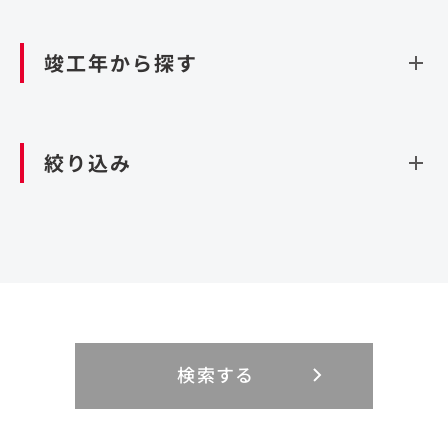
資源循環（廃棄物利活用施設）
閉じる
竣工年から探す
造成
北海道・東北
関東
閉じる
絞り込み
北海道
茨城県
青森県
栃木県
中部
近畿
岩手県
群馬県
宮城県
埼玉県
設計・施工
新潟県
京都府
富山県
大阪府
秋田県
千葉県
山形県
東京都
大規模複合開発
中国・四国
九州・沖縄
PFI
石川県
滋賀県
福井県
兵庫県
福島県
神奈川県
事業用地
検索する
リニューアル
鳥取県
福岡県
島根県
佐賀県
長野県
奈良県
山梨県
和歌山県
海外
閉じる
閉じる