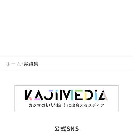
閉じる
岡山県
長崎県
広島県
熊本県
静岡県
愛知県
閉じる
米国
アラブ首長国連邦
山口県
大分県
徳島県
宮崎県
三重県
岐阜県
アルジェリア
インド
香川県
鹿児島県
愛媛県
沖縄県
閉じる
インドネシア
エジプト・アラブ共
高知県
閉じる
ホーム
実績集
エチオピア
オーストラリア
閉じる
ザンビア
シンガポール
ジンバブエ
スリランカ
いいね！
カジマの
に出会えるメディア
タイ
台湾
公式SNS