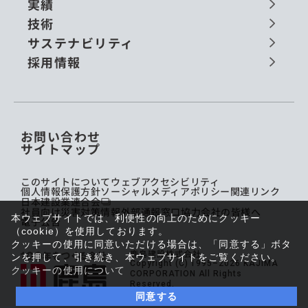
実績
技術
サステナビリティ
採用情報
お問い合わせ
サイトマップ
このサイトについて
ウェブアクセシビリティ
個人情報保護方針
ソーシャルメディアポリシー
関連リンク
日本建設業連合会
社員向け災害対策情報
外部通報窓口
協力会社の皆様へ
本ウェブサイトでは、利便性の向上のためにクッキー
電子公告
（cookie）を使用しております。
クッキーの使用に同意いただける場合は、「同意する」ボタ
鹿島建設株式会社
ンを押して、引き続き、本ウェブサイトをご覧ください。
Copyright (C) 1995–2026 KAJIMA
クッキーの使用について
CORPORATION All Rights
Reserved.
同意する