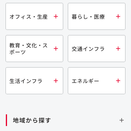
オフィス・生産
暮らし・医療
教育・文化・ス
オフィス
集合住宅
交通インフラ
ポーツ
生産・研究施設
宿泊施設
倉庫・物流施設
商業施設
医療・福祉施設
学校・教育施設
鉄道
生活インフラ
エネルギー
閉じる
文化・スポーツ施設
橋梁
閉じる
歴史的建造物
トンネル
道路
ダム
再生可能エネルギー
閉じる
空港施設
地域から探す
処理場・リサイクル施設
港湾/海洋施設
閉じる
上下水道施設