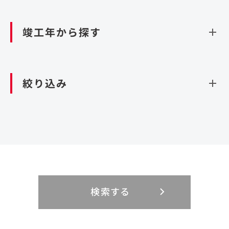
資源循環（廃棄物利活用施設）
閉じる
竣工年から探す
造成
北海道・東北
関東
閉じる
絞り込み
北海道
茨城県
青森県
栃木県
中部
近畿
岩手県
群馬県
宮城県
埼玉県
設計・施工
新潟県
京都府
富山県
大阪府
秋田県
千葉県
山形県
東京都
大規模複合開発
中国・四国
九州・沖縄
PFI
石川県
滋賀県
福井県
兵庫県
福島県
神奈川県
事業用地
検索する
リニューアル
鳥取県
福岡県
島根県
佐賀県
長野県
奈良県
山梨県
和歌山県
海外
閉じる
閉じる