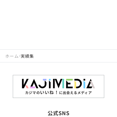
閉じる
岡山県
長崎県
広島県
熊本県
静岡県
愛知県
閉じる
米国
アラブ首長国連邦
山口県
大分県
徳島県
宮崎県
三重県
岐阜県
アルジェリア
インド
香川県
鹿児島県
愛媛県
沖縄県
閉じる
インドネシア
エジプト・アラブ共
高知県
閉じる
ホーム
実績集
エチオピア
オーストラリア
閉じる
ザンビア
シンガポール
ジンバブエ
スリランカ
いいね！
カジマの
に出会えるメディア
タイ
台湾
公式SNS