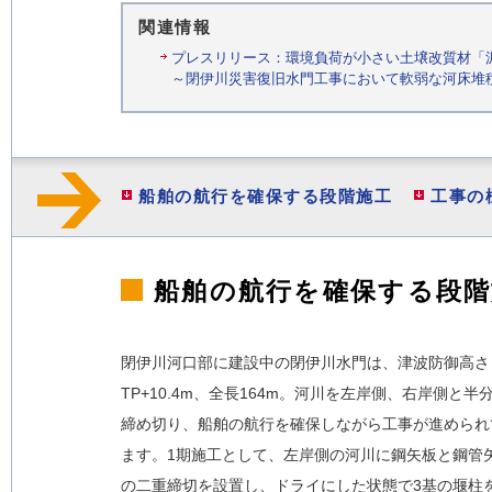
関連情報
プレスリリース：環境負荷が小さい土壌改質材「泥
～閉伊川災害復旧水門工事において軟弱な河床堆積物の
船舶の航行を確保する段階施工
工事の
船舶の航行を確保する段階
閉伊川河口部に建設中の閉伊川水門は、津波防御高さ
TP+10.4m、全長164m。河川を左岸側、右岸側と半
締め切り、船舶の航行を確保しながら工事が進められ
ます。1期施工として、左岸側の河川に鋼矢板と鋼管
の二重締切を設置し、ドライにした状態で3基の堰柱