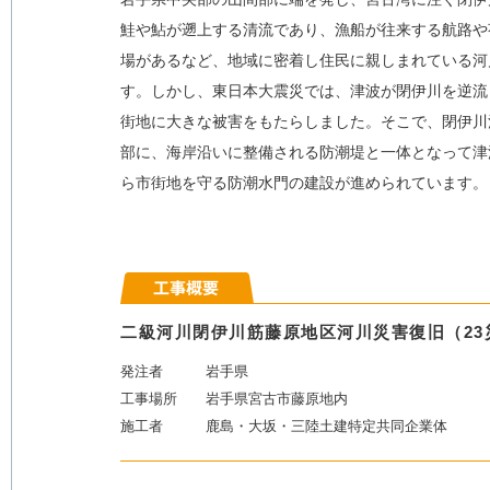
鮭や鮎が遡上する清流であり、漁船が往来する航路や
場があるなど、地域に密着し住民に親しまれている河
す。しかし、東日本大震災では、津波が閉伊川を逆流
街地に大きな被害をもたらしました。そこで、閉伊川
部に、海岸沿いに整備される防潮堤と一体となって津
ら市街地を守る防潮水門の建設が進められています。
二級河川閉伊川筋藤原地区河川災害復旧（23
発注者
岩手県
工事場所
岩手県宮古市藤原地内
施工者
鹿島・大坂・三陸土建特定共同企業体