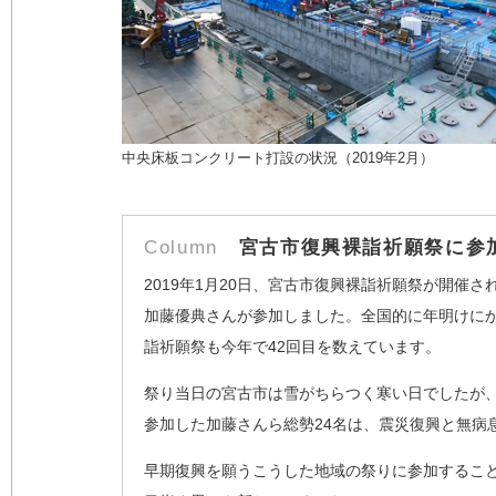
中央床板コンクリート打設の状況（2019年2月）
Column
宮古市復興裸詣祈願祭に参
2019年1月20日、宮古市復興裸詣祈願祭が開催
加藤優典さんが参加しました。全国的に年明けに
詣祈願祭も今年で42回目を数えています。
祭り当日の宮古市は雪がちらつく寒い日でしたが、
参加した加藤さんら総勢24名は、震災復興と無病
早期復興を願うこうした地域の祭りに参加するこ