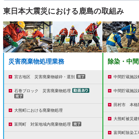
東日本大震災における鹿島の取組み
災害廃棄物処理業務
除染・中間
宮古地区 災害廃棄物破砕・選別
中間貯蔵施設
石巻ブロック 災害廃棄物処理
中間貯蔵施設
田村市 本格
大熊町における廃棄物処理
大熊町被災建
富岡町 対策地域内廃棄物処理
富岡町除染工