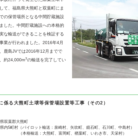
して、福島県大熊町と双葉町にま
での保管場所となる中間貯蔵施設
ました。中間貯蔵施設への本格的
実な輸送ができることを検証する
業が行われました。2016年4月
鹿島JVでは2016年12月までで
3
24,000m
の輸送を完了してい
蔵に係る大熊町土壌等保管場設置等工事（その2）
県双葉郡大熊町
県内5町村（パイロット輸送：泉崎村、矢吹町、鏡石町、石川町、中島村）
（本格輸送：大熊町、富岡町、楢葉町、いわき市、天栄村）