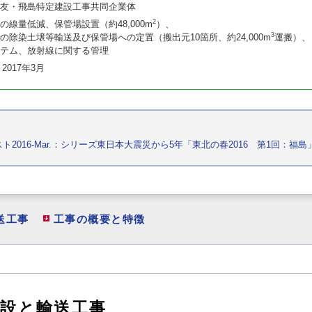
友・飛島特定建設工事共同企業体
2
の線量低減、保管場設置（約48,000m
）、
3
の除染土壌等輸送及び保管場への定置（搬出元10箇所、約24,000m
運搬）、
テム、放射線に関する管理
～2017年3月
スト2016-Mar.：シリーズ東日本大震災から5年「東北の春2016 第1回：福
送工事
工事の概要と特徴
施設と輸送工事