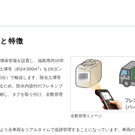
要と特徴
土壌保管場を設置し、福島県内10市
3
壌等（約24,000m
）を10tダン
00台）で輸送します。除去土壌等
るため、防水内袋付のフレキシブ
納し、タグを取り付け、全数管理
全数管理イメージ
により全車両をリアルタイムで追跡管理することになっています。車両