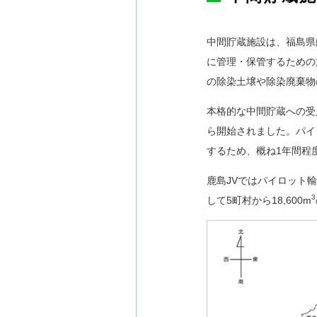
中間貯蔵施設は、福島県
に管理・保管するための施
の除染土壌や除染廃棄物
本格的な中間貯蔵への受入
ら開始されました。パイ
するため、概ね1年間程
鹿島JVではパイロット輸
3
して5町村から18,600m