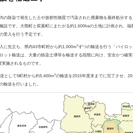
内の除染で発生した土や放射性物質で汚染された廃棄物を最終処分する
設です。大熊町と双葉町にまたがる約1,600haの土地に計画され、福島
の受入を行う予定です。
3
に先立ち、県内43市町村から約1,000m
ずつの輸送を行う「パイロット
ロット輸送は、大量の除染土壌等を輸送する段階に向け、安全かつ確実
度実施されるものです。
3
送として5町村から約5,400m
の輸送を2015年度末までに完了させ、20
の輸送を行いました。