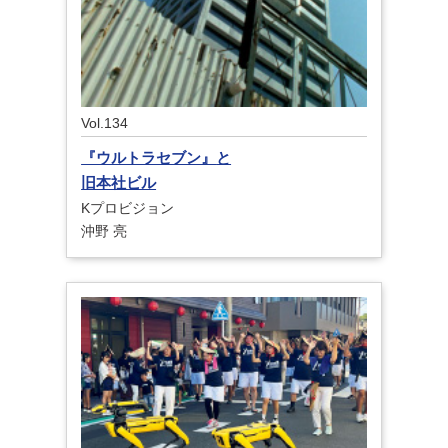
Vol.134
『ウルトラセブン』
と
旧本社ビル
Kプロビジョン
沖野 亮