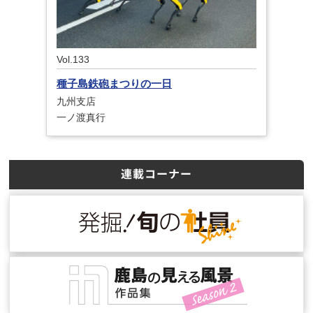
Vol.133
種子島鉄砲まつりの一日
九州支店
一ノ渡真行
連載コーナー