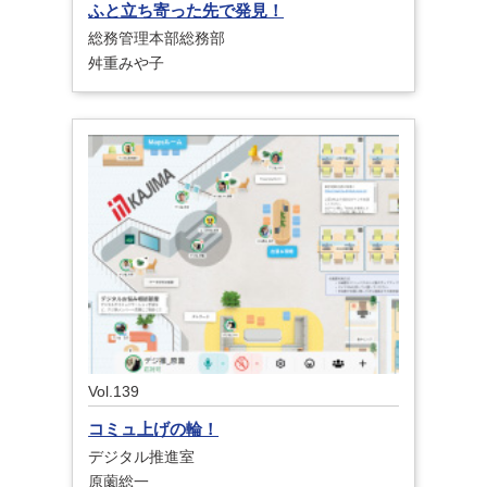
ふと立ち寄った先で発見！
総務管理本部総務部
舛重みや子
Vol.139
コミュ上げの輪！
デジタル推進室
原薗総一