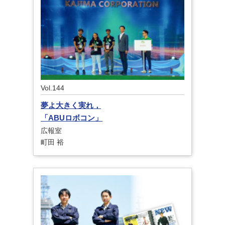
Vol.144
夢よ大きく実れ，
「ABUロボコン」
広報室
町田 裕