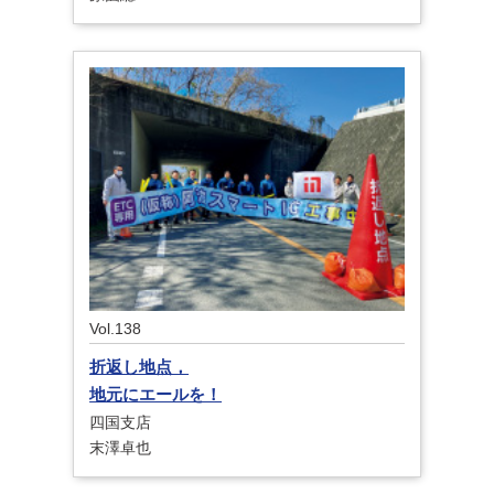
Vol.138
折返し地点，
地元にエールを！
四国支店
末澤卓也