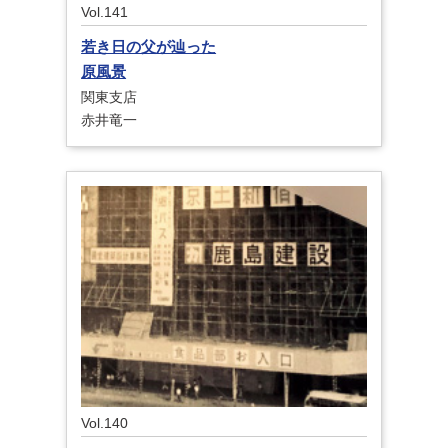
Vol.141
若き日の父が辿った
原風景
関東支店
赤井竜一
Vol.140