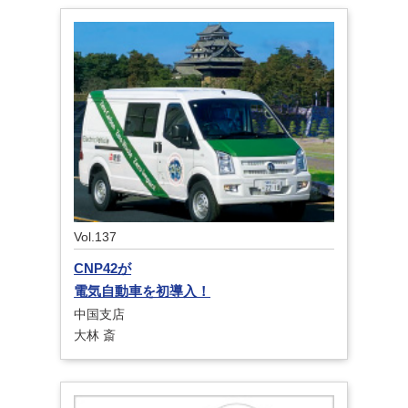
Vol.137
CNP42が
電気自動車を初導入！
中国支店
大林 斎