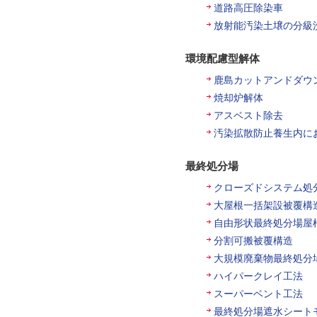
道路高圧除染車
放射能汚染土壌の分級
環境配慮型解体
鹿島カットアンドダウ
焼却炉解体
アスベスト除去
汚染拡散防止養生内に
最終処分場
クローズドシステム処
大屋根一括架設被覆構
自由形状最終処分場屋
分割可搬被覆構造
大規模廃棄物最終処分
ハイパークレイ工法
スーパーベント工法
最終処分場遮水シート