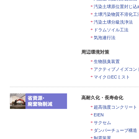
汚染土壌原位置封じ込
土壌汚染物質不溶化工
汚染土壌分級洗浄法
ドラムソイル工法
気泡連行法
周辺環境対策
生物脱臭装置
アクティブノイズコン
マイクロECミスト
高耐久化・長寿命化
超高強度コンクリート
EIEN
サクセム
ダンパーチューブ構造
制震装置