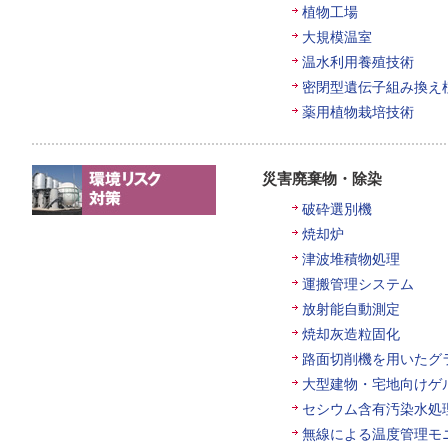
植物工場
大規模温室
温水利用養殖技術
密閉型遺伝子組み換え
薬用植物栽培技術
災害廃棄物・除染
破砕選別機
焼却炉
津波堆積物処理
運搬管理システム
放射能自動測定
焼却灰造粒固化
路面切削機を用いたグ
大型建物・宅地向けゲ
セシウム含有汚染水処
無線による温度管理モ