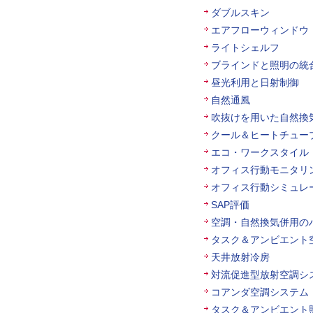
ダブルスキン
エアフローウィンドウ
ライトシェルフ
ブラインドと照明の統
昼光利用と日射制御
自然通風
吹抜けを用いた自然換
クール＆ヒートチュー
エコ・ワークスタイル
オフィス行動モニタリ
オフィス行動シミュレ
SAP評価
空調・自然換気併用の
タスク＆アンビエント
天井放射冷房
対流促進型放射空調シ
コアンダ空調システム
タスク＆アンビエント