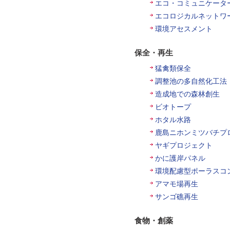
エコ・コミュニケータ
エコロジカルネットワ
環境アセスメント
保全・再生
猛禽類保全
調整池の多自然化工法
造成地での森林創生
ビオトープ
ホタル水路
鹿島ニホンミツバチプ
ヤギプロジェクト
かに護岸パネル
環境配慮型ポーラスコ
アマモ場再生
サンゴ礁再生
食物・創薬