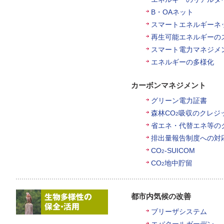
B・OAネット
スマートエネルギーネ
再生可能エネルギーの
スマート電力マネジメ
エネルギーの多様化
カーボンマネジメント
グリーン電力証書
森林CO
吸収のクレジ
2
省エネ・代替エネ等の
排出量報告制度への対
CO
-SUICOM
2
CO
地中貯留
2
都市内気候の改善
ブリーザシステム