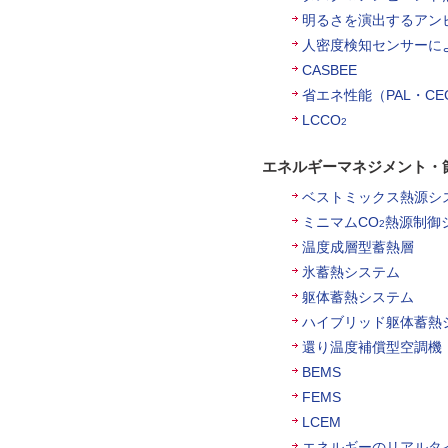
明るさを演出するアン
人密度検知センサーに
CASBEE
省エネ性能（PAL・C
LCCO
2
エネルギーマネジメント・
ベストミックス熱源シ
ミニマムCO
熱源制御
2
温度成層型蓄熱層
氷蓄熱システム
躯体蓄熱システム
ハイブリッド躯体蓄熱
還り温度補償型空調機
BEMS
FEMS
LCEM
エネルギーのリアルタ