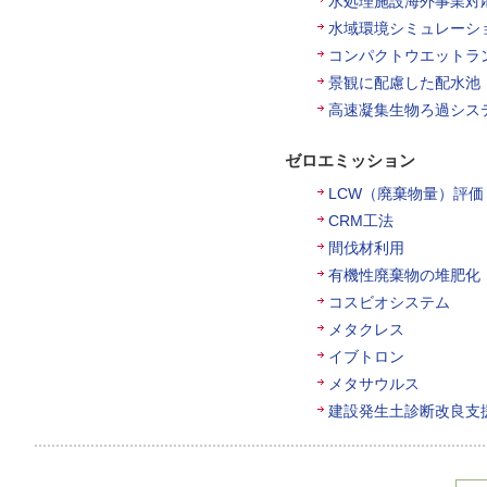
水処理施設海外事業対
水域環境シミュレーシ
コンパクトウエットラ
景観に配慮した配水池
高速凝集生物ろ過シス
ゼロエミッション
LCW（廃棄物量）評価
CRM工法
間伐材利用
有機性廃棄物の堆肥化
コスビオシステム
メタクレス
イブトロン
メタサウルス
建設発生土診断改良支