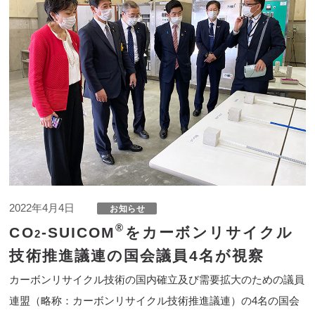
2022年4月4日
®
CO
-SUICOM
をカーボンリサイクル
2
技術推進議連の国会議員4名が視察
カーボンリサイクル技術の国内確立及び需要拡大のための議員
連盟（略称：カーボンリサイクル技術推進議連）の4名の国会