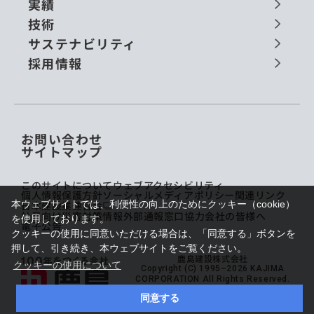
実績
技術
サステナビリティ
採用情報
お問い合わせ
サイトマップ
このサイトについて
ウェブアクセシビリティ
個人情報保護方針
ソーシャルメディアポリシー
関連リンク
日本建設業連合会
本ウェブサイトでは、利便性の向上のためにクッキー（cookie）
社員向け災害対策情報
外部通報窓口
協力会社の皆様へ
を使用しております。
電子公告
クッキーの使用に同意いただける場合は、「同意する」ボタンを
押して、引き続き、本ウェブサイトをご覧ください。
鹿島建設株式会社
クッキーの使用について
Copyright (C) 1995–2026 KAJIMA
CORPORATION All Rights Reserved.
同意する